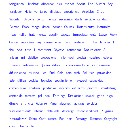
sanguinea
Hinchaz
alrededor
pies
manos
About
The
Author
Soy
fundador
Hoiic
yo
tengo
dilatada
experiencia
Angiolog
Cirug
Vascular
Dispone
conocimientos
necesarios
darle
servicio
calidad
Related
Posts
mago
despu
comer
Causas
Tratamientos
Naturales
nbsp
hellip
tratamientos
acudir
cabeza
inmediatamente
Leave
Reply
Cancel
replySave
my
name
email
and
website
in
this
browser
for
the
next
time
I
comment
Objetivo
comenzar
Naturalezax
Al
iniciar
mi
objetivo
proporcionar
informaci
precisa
nuestros
lectores
manera
interesante
Quiero
difundir
conocimiento
educar
diversos
difundiendo
mundo
Lea
End
Gold
sitio
web
Pol
tica
privacidad
Este
utiliza
cookies
tecnolog
seguimiento
navegaci
capacidad
comentarios
analizar
productos
servicios
esfuerzos
promoci
marketing
contenido
terceros
pol
aqu
Earnings
Disclaimer
revelar
gano
algo
dinero
anuncios
Adsense
Paga
algunas
facturas
servidor
funcionamiento
Obtenci
detallada
descargo
responsabilidad
P
ginas
NaturalezaX
Sobre
Cont
ctenos
Renuncia
Descargo
Sitemap
Copyright
copy
Theme
by