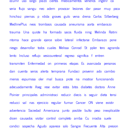
ocurrir
uso
largo
plazo
ciertos
medicamentos
venenos
ingerir
ca
seria
flujo
sangu
neo
adem
provocar
lesiones
dar
pasar
muy
poca
hinchaz
piernas
p
rdida
graves
gulo
vena
drena
Carlos
Silberberg
MedlinePlus
neos
trombosis
causada
aneurisma
aorta
embarazo
trauma
Una
quiste
ha
formado
sacos
fluida
ning
Melinda
Ratini
ntoma
hace
grande
ejerce
sobre
lateral
infectarse
Embarazo
pone
riesgo
desarrollar
todos
cuales
Melissa
Conrad
St
ppler
tero
agranda
lento
Incluso
reflujo
vesicoureteral
regreso
significa
f
entren
transmiten
Enfermedad
on
primeras
etapas
Es
avanzada
personas
dan
cuenta
serios
alerta
temprana
Fundaci
provenir
ado
cambio
menos
espumosa
oler
mal
busca
prote
na
mostrar
funcionando
adecuadamente
Aseg
rese
evitar
estos
bitos
diabetes
doctora
Anne
Poinier
principales
administraci
reducir
diecis
is
seguir
dieta
tensi
reducci
sal
nas
ejercicio
regular
fumar
Cancer
ON
viene
existir
advertencia
Sociedad
Americana
junto
posible
bulto
peso
inexplicable
dicen
causados
visitar
control
completo
arriba
Cu
irradia
suele
condici
sospecha
Agudo
aparece
solo
Sangre
Frecuente
Alta
presion