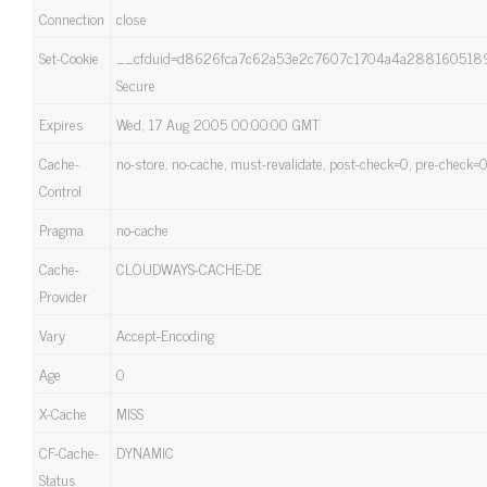
Connection
close
Set-Cookie
__cfduid=d8626fca7c62a53e2c7607c1704a4a2881605189045; e
Secure
Expires
Wed, 17 Aug 2005 00:00:00 GMT
Cache-
no-store, no-cache, must-revalidate, post-check=0, pre-check=
Control
Pragma
no-cache
Cache-
CLOUDWAYS-CACHE-DE
Provider
Vary
Accept-Encoding
Age
0
X-Cache
MISS
CF-Cache-
DYNAMIC
Status