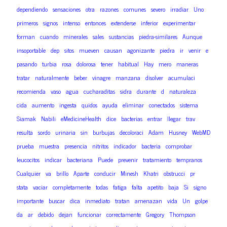
dependiendo
sensaciones
otra
razones
comunes
severo
irradiar
Uno
primeros
signos
intenso
entonces
extenderse
inferior
experimentar
forman
cuando
minerales
sales
sustancias
piedra-similares
Aunque
insoportable
dep
sitos
mueven
causan
agonizante
piedra
ir
venir
e
pasando
turbia
rosa
dolorosa
tener
habitual
Hay
mero
maneras
tratar
naturalmente
beber
vinagre
manzana
disolver
acumulaci
recomienda
vaso
agua
cucharaditas
sidra
durante
d
naturaleza
cida
aumento
ingesta
quidos
ayuda
eliminar
conectados
sistema
Siamak
Nabili
eMedicineHealth
dice
bacterias
entrar
llegar
trav
resulta
sordo
urinaria
sin
burbujas
decoloraci
Adam
Husney
WebMD
prueba
muestra
presencia
nitritos
indicador
bacteria
comprobar
leucocitos
indicar
bacteriana
Puede
prevenir
tratamiento
tempranos
Cualquier
va
brillo
Aparte
conducir
Minesh
Khatri
obstrucci
pr
stata
vaciar
completamente
todas
fatiga
falta
apetito
baja
Si
signo
importante
buscar
dica
inmediato
tratan
amenazan
vida
Un
golpe
da
ar
debido
dejan
funcionar
correctamente
Gregory
Thompson