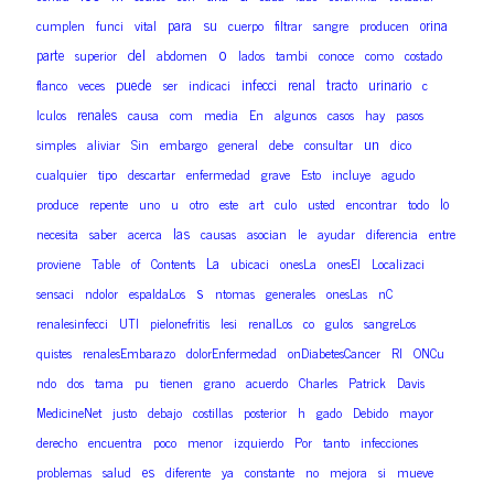
para
su
orina
cumplen
funci
vital
cuerpo
filtrar
sangre
producen
o
del
parte
superior
abdomen
lados
tambi
conoce
como
costado
puede
infecci
renal
tracto
urinario
flanco
veces
ser
indicaci
c
renales
lculos
causa
com
media
En
algunos
casos
hay
pasos
un
simples
aliviar
Sin
embargo
general
debe
consultar
dico
cualquier
tipo
descartar
enfermedad
grave
Esto
incluye
agudo
lo
produce
repente
uno
u
otro
este
art
culo
usted
encontrar
todo
las
necesita
saber
acerca
causas
asocian
le
ayudar
diferencia
entre
La
proviene
Table
of
Contents
ubicaci
onesLa
onesEl
Localizaci
s
sensaci
ndolor
espaldaLos
ntomas
generales
onesLas
nC
renalesinfecci
UTI
pielonefritis
lesi
renalLos
co
gulos
sangreLos
quistes
renalesEmbarazo
dolorEnfermedad
onDiabetesCancer
RI
ONCu
ndo
dos
tama
pu
tienen
grano
acuerdo
Charles
Patrick
Davis
MedicineNet
justo
debajo
costillas
posterior
h
gado
Debido
mayor
derecho
encuentra
poco
menor
izquierdo
Por
tanto
infecciones
es
problemas
salud
diferente
ya
constante
no
mejora
si
mueve