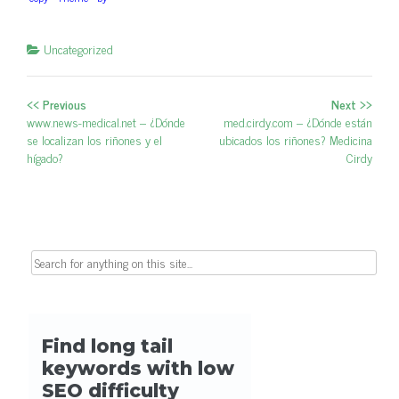
Uncategorized
<< Previous
Next >>
Post navigation
Previous post:
www.news-medical.net – ¿Dónde
Next post:
med.cirdy.com – ¿Dónde están
se localizan los riñones y el
ubicados los riñones? Medicina
hígado?
Cirdy
Search for: