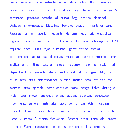
posici
masajear
zona
estrechamente
relacionadas
filtran
desechos
deshacerse
exceso
l
quido
Orina
desde
fluye
hacia
abajo
vejiga
A
continuaci
producto
desecho
al
orinar
Seg
Instituto
Nacional
Diabetes
Enfermedades
Digestivas
Renales
ayudan
mantener
sana
Algunas
formas
hacerlo
mediante
Mantener
equilibrio
electrolitos
regulaci
presi
arterial
producci
hormona
llamada
eritropoyetina
EPO
requiere
hacer
lulas
rojas
eliminaci
gente
tiende
asociar
comprendida
cadera
sea
digestivos
muscular
siempre
mismo
lugar
explica
sentir
ltima
costilla
nalgas
irradiarse
ingle
rea
abdominal
Dependiendo
subyacente
afecta
ambos
dif
cil
distinguir
Algunos
musculares
otras
enfermedades
pueden
imitar
pasa
explicar
por
acompa
otros
ejemplo
notar
cambios
micci
tenga
fiebre
distingue
mejor
peor
mover
encienda
ondas
agudas
dolorosas
conectado
causar
movimiento
generalmente
alta
profundo
lumbar
Adem
menudo
dicos
Cl
nica
Mayo
ellos
podr
an
Fiebre
escalofr
os
N
useas
v
mitos
Aumento
frecuencia
Sensaci
ardor
tiene
olor
fuerte
nublado
Fuerte
necesidad
peque
as
cantidades
Las
torno
ver