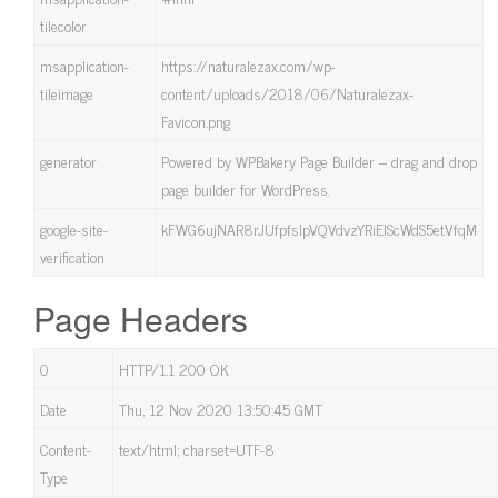
tilecolor
msapplication-
https://naturalezax.com/wp-
tileimage
content/uploads/2018/06/Naturalezax-
Favicon.png
generator
Powered by WPBakery Page Builder – drag and drop
page builder for WordPress.
google-site-
kFWG6ujNAR8rJUfpfslpVQVdvzYRiEIScWdS5etVfqM
verification
Page Headers
0
HTTP/1.1 200 OK
Date
Thu, 12 Nov 2020 13:50:45 GMT
Content-
text/html; charset=UTF-8
Type