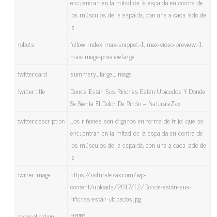
encuentran en la mitad de la espalda en contra de
los músculos de la espalda, con una a cada lado de
la
robots
follow, index, max-snippet:-1, max-video-preview:-1,
max-image-preview:large
twitter:card
summary_large_image
twitter:title
Donde Están Sus Riñones Están Ubicados Y Donde
Se Siente El Dolor De Riñón – NaturaleZax
twitter:description
Los riñones son órganos en forma de frijol que se
encuentran en la mitad de la espalda en contra de
los músculos de la espalda, con una a cada lado de
la
twitter:image
https://naturalezax.com/wp-
content/uploads/2017/12/Donde-están-sus-
riñones-están-ubicados.jpg
msapplication-
#ffffff