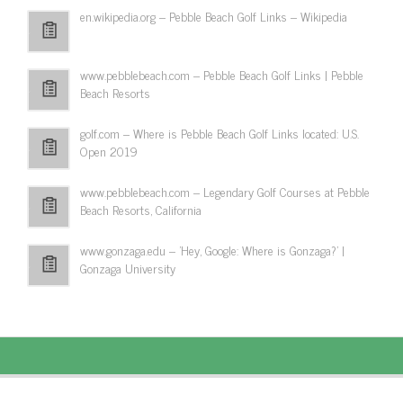
en.wikipedia.org – Pebble Beach Golf Links – Wikipedia
www.pebblebeach.com – Pebble Beach Golf Links | Pebble
Beach Resorts
golf.com – Where is Pebble Beach Golf Links located: U.S.
Open 2019
www.pebblebeach.com – Legendary Golf Courses at Pebble
Beach Resorts, California
www.gonzaga.edu – 'Hey, Google: Where is Gonzaga?' |
Gonzaga University