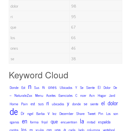
dolor
98
ri
95
que
67
los
66
ones
46
se
38
Keyword Cloud
n
ones
El
Donde
Est
Sus
Ri
Ubicados
Y
Se
Siente
Dolor
De
–
NaturaleZax
Menu
Aceites
Esenciales
C
ncer
Acn
Hogar
Jard
dolor
ri
el
y
se
est
sus
Home
Pain
ubicados
donde
siente
de
Dr
ngel
Barba
V
lez
December
Share
Tweet
Pin
Los
son
en
la
que
espalda
rganos
forma
frijol
encuentran
mitad
los
a
m
una
con
contra
sculos
cada
lado
columna
vertebral