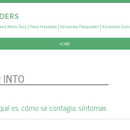
ders
Page Meta Tags | Page Headers | Keyword Frequency | Keyword Clo
SKIP TO CONTENT
HOME
:
INTO
qué es, cómo se contagia, síntomas