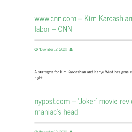
www.cnn.com – Kim Kardashian 
labor – CNN
November 12, 2020
A surrogate for Kim Kardashian and Kanye West has gone into 
night.
nypost.com – ‘Joker’ movie revie
maniac’s head
November 12, 2020