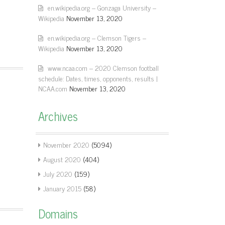
en.wikipedia.org – Gonzaga University –
Wikipedia
November 13, 2020
en.wikipedia.org – Clemson Tigers –
Wikipedia
November 13, 2020
www.ncaa.com – 2020 Clemson football
schedule: Dates, times, opponents, results |
NCAA.com
November 13, 2020
Archives
November 2020
(5094)
August 2020
(404)
July 2020
(159)
January 2015
(58)
Domains