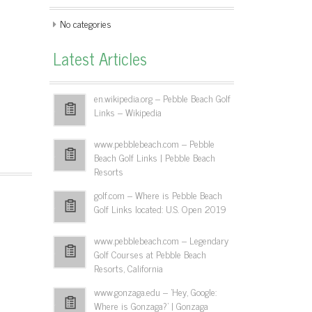
No categories
Latest Articles
en.wikipedia.org – Pebble Beach Golf
Links – Wikipedia
www.pebblebeach.com – Pebble
Beach Golf Links | Pebble Beach
Resorts
golf.com – Where is Pebble Beach
Golf Links located: U.S. Open 2019
www.pebblebeach.com – Legendary
Golf Courses at Pebble Beach
Resorts, California
www.gonzaga.edu – 'Hey, Google:
Where is Gonzaga?' | Gonzaga