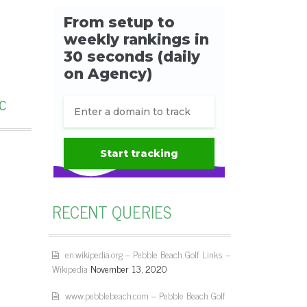
c
RECENT QUERIES
en.wikipedia.org – Pebble Beach Golf Links –
Wikipedia
November 13, 2020
www.pebblebeach.com – Pebble Beach Golf