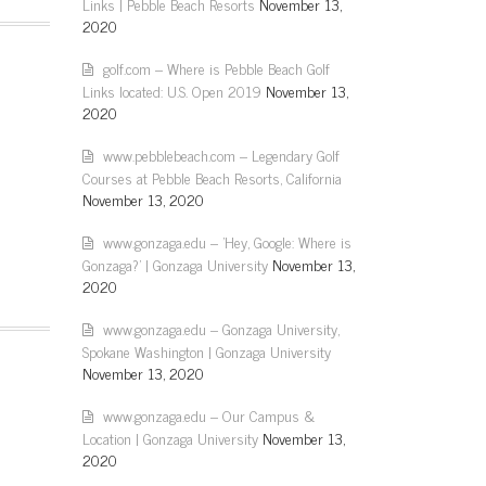
Links | Pebble Beach Resorts
November 13,
2020
golf.com – Where is Pebble Beach Golf
Links located: U.S. Open 2019
November 13,
2020
www.pebblebeach.com – Legendary Golf
Courses at Pebble Beach Resorts, California
November 13, 2020
www.gonzaga.edu – 'Hey, Google: Where is
Gonzaga?' | Gonzaga University
November 13,
2020
www.gonzaga.edu – Gonzaga University,
Spokane Washington | Gonzaga University
November 13, 2020
www.gonzaga.edu – Our Campus &
Location | Gonzaga University
November 13,
2020